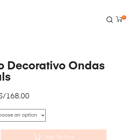
0
lo Decorativo Ondas
ls
S/
168.00
Add To Cart