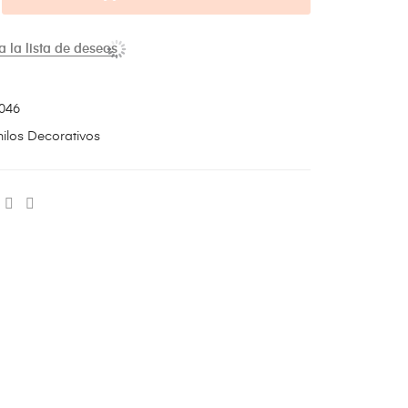
a la lista de deseos
046
nilos Decorativos