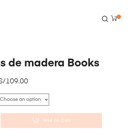
0
as de madera Books
S/
109.00
Add To Cart