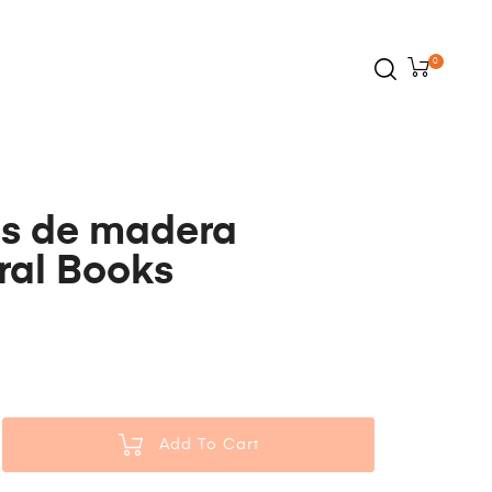
0
as de madera
ral Books
0
Add To Cart