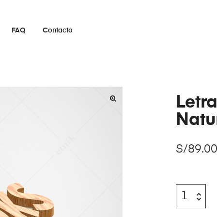
FAQ
Contacto
Letr
Natu
S/
89.0