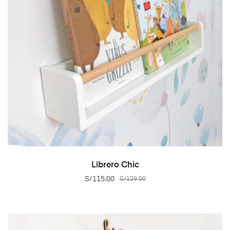
SELECT OPTIONS
Librero Chic
S/
115.00
S/
129.00