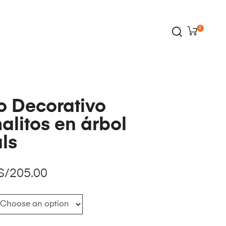
0
lo Decorativo
alitos en árbol
ls
S/
205.00