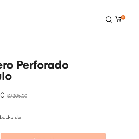
0
ero Perforado
ulo
00
S/
205.00
 backorder