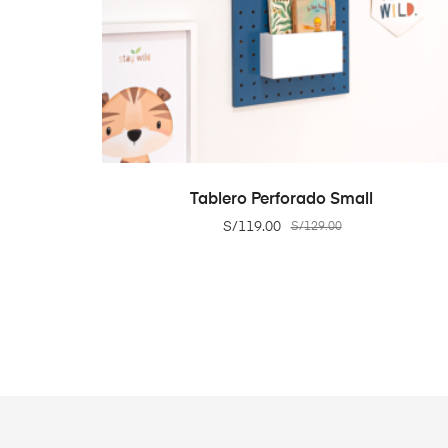
ADD TO CART
Tablero Perforado Small
S/
119.00
S/
129.00