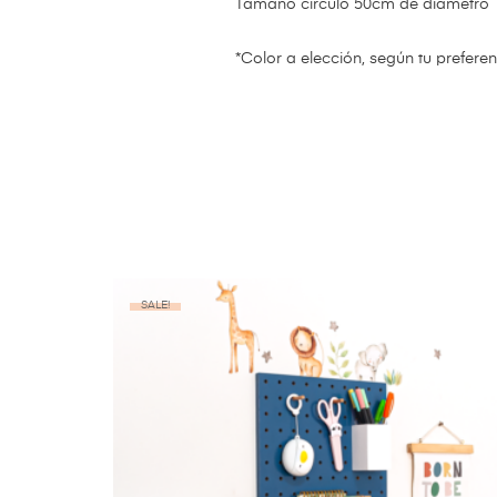
Tamaño círculo 50cm de diámetro
*Color a elección, según tu prefere
SALE!