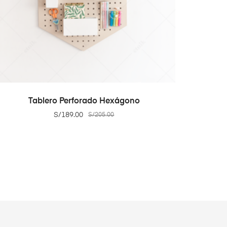
ADD TO CART
Tablero Perforado Hexágono
S/
189.00
S/
205.00