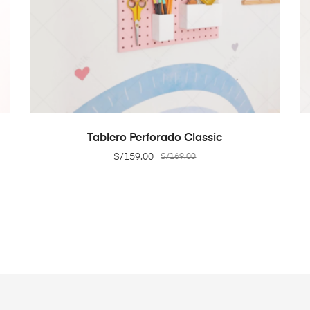
ADD TO CART
Tablero Perforado Classic
S/
159.00
S/
169.00