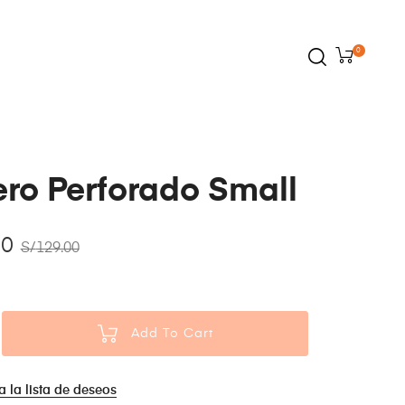
0
ero Perforado Small
00
S/
129.00
Add To Cart
a la lista de deseos