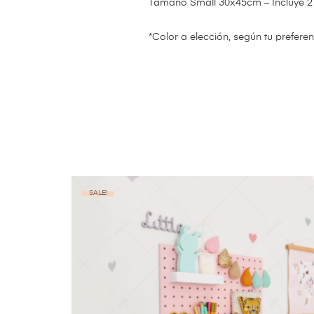
Tamaño Small 30x45cm – Incluye 2 
*Color a elección, según tu prefere
SALE!