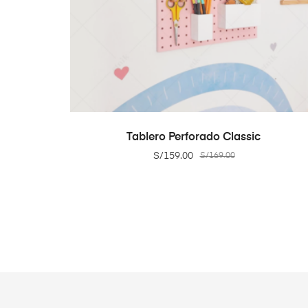
ADD TO CART
Tablero Perforado Classic
S/
159.00
S/
169.00