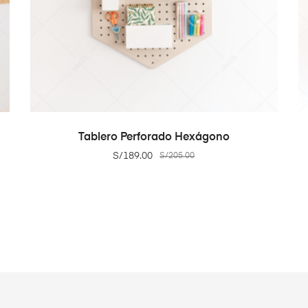
ADD TO CART
Tablero Perforado Hexágono
S/
189.00
S/
205.00