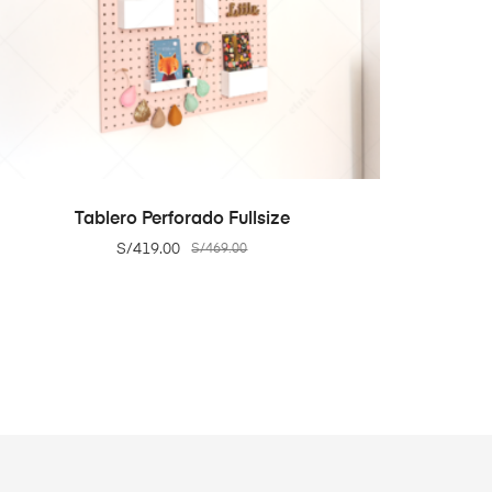
ADD TO CART
Tablero Perforado Fullsize
S/
419.00
S/
469.00