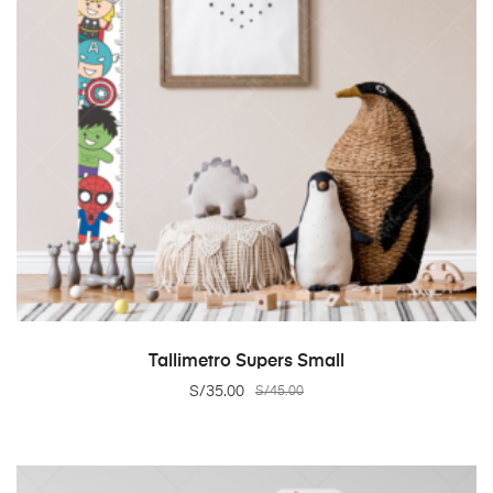
ADD TO CART
Tallimetro Supers Small
S/
35.00
S/
45.00