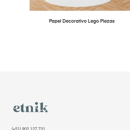
READ MORE
Papel Decorativo Lego Piezas
(+51) 902 127 731‬