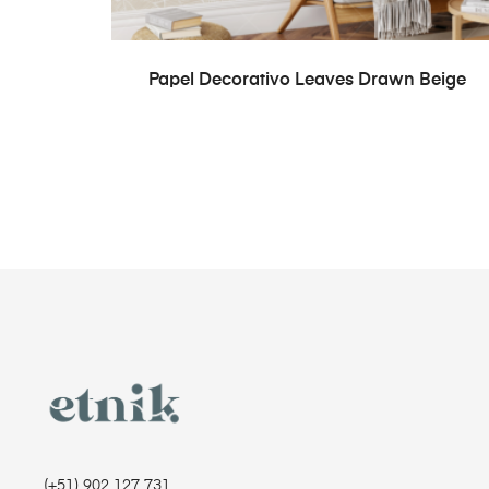
READ MORE
Papel Decorativo Leaves Drawn Beige
(+51) 902 127 731‬