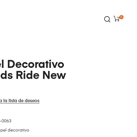
0
l Decorativo
nds Ride New
a la lista de deseos
-0063
pel decorativo