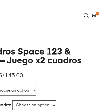
0
ros Space 123 &
– Juego x2 cuadros
S/
145.00
uadro