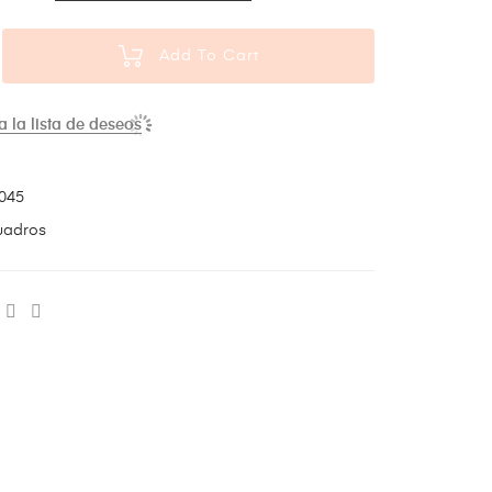
Add To Cart
a la lista de deseos
045
uadros