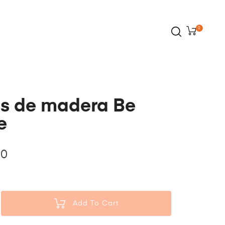
0
as de madera Be
e
00
Add To Cart