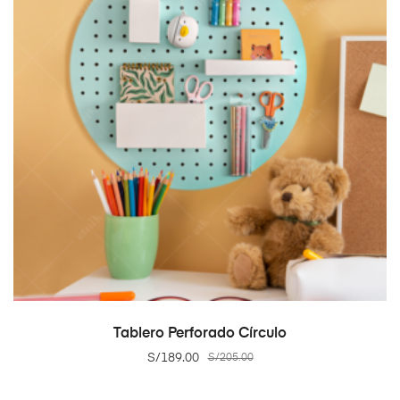
ADD TO CART
Tablero Perforado Círculo
S/
189.00
S/
205.00