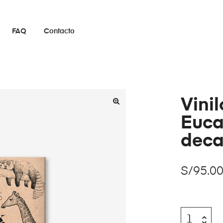
FAQ
Contacto
Vini
Euca
deca
S/
95.0