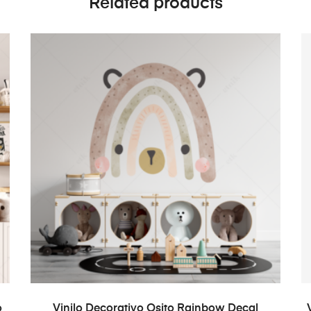
Related products
ADD TO CART
o
Vinilo Decorativo Osito Rainbow Decal