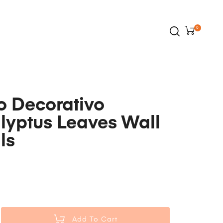
0
lo Decorativo
lyptus Leaves Wall
ls
0
Add To Cart