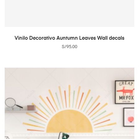
ADD TO CART
Vinilo Decorativo Auntumn Leaves Wall decals
S/
95.00