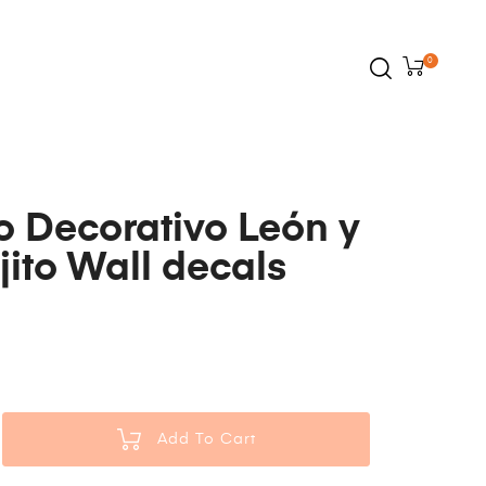
0
o Decorativo León y
jito Wall decals
0
Add To Cart